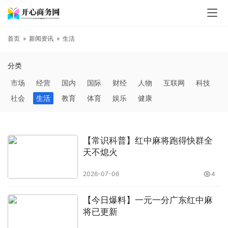
首页
»
新闻资讯
»
生活
分类
市场
经营
国内
国际
财经
人物
互联网
科技
社会
生活
教育
体育
娱乐
健康
【常识科普】红中麻将跑得快群全
天不熄火
2026-07-06
4
【今日爆料】一元一分广东红中麻
将已更新