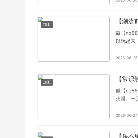
2026-06-26
【潮流
加工
微【nq8
以玩起来
你可以打
在床上你
2026-06-25
还能交朋
局才一元
【常识
加工
微【nq8
火爆。一
加不上微信
元，二元
2026-06-24
【乐不