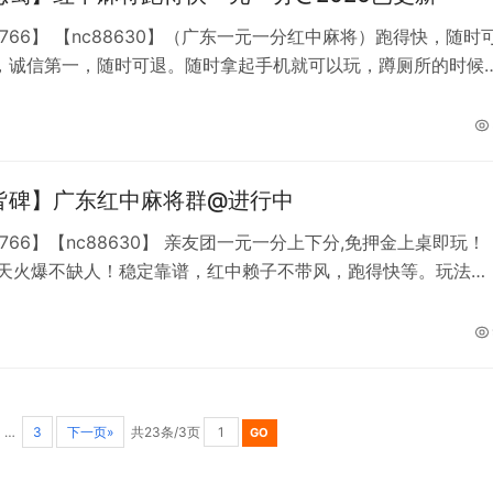
8766】 【nc88630】（广东一元一分红中麻将）跑得快，随时
，诚信第一，随时可退。随时拿起手机就可以玩，蹲厕所的时候
麻将，吃饭的时候你可以打麻将，坐车的时候你可以打麻将，躺
可以打麻将，随时随地，你想怎么玩怎么玩，群内小改改也多，
友，何乐而不为，快来找我吧，我一直都在，全网最低房费，八
，加不上微信就加QQ【493
皆碑】广东红中麻将群@进行中
8766】【nc88630】 亲友团一元一分上下分,免押金上桌即玩！
全天火爆不缺人！稳定靠谱，红中赖子不带风，跑得快等。玩法多
群任君挑选加我微信进群。我不能保证你能百分百赢钱，但我能
分之百到位,加不上微信就加QQ【493842285】
…
3
下一页»
共23条/3页