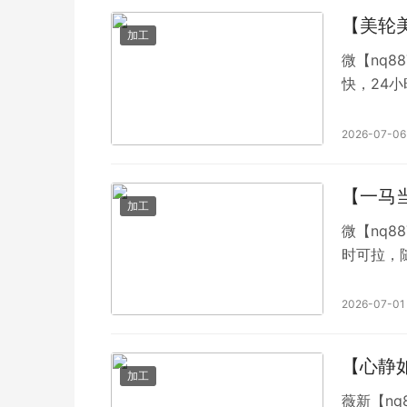
【美轮
加工
微【nq8
快，24小时不缺脚 麻将一技，非止
一元两元
专业红中
2026-07-06
APP 全
【一马
加工
微【nq8
时可拉，
付宝收款码结算，方便快捷
麻将馆，
2026-07-01
是我们的麻
【心静
加工
薇新【nq