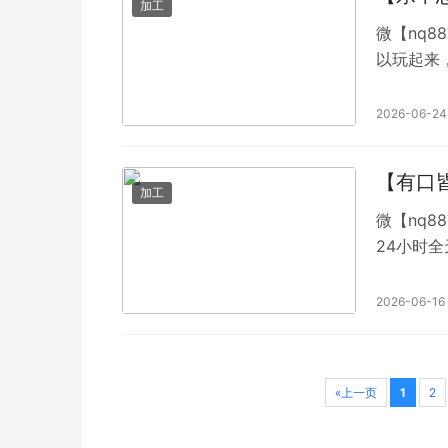
加工
微【nq8
以玩起来
你可以打
在床上你
2026-06-24
还能交朋
局才一元
【有口
加工
微【nq8
24小时
种玩法的
保证钱能百
2026-06-16
«上一页
1
2