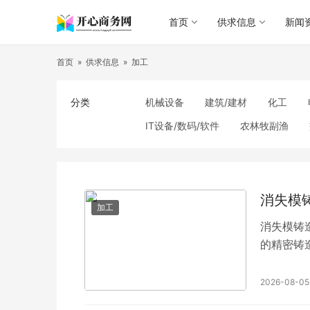
首页
供求信息
新闻
首页
»
供求信息
»
加工
分类
机械设备
建筑/建材
化工
IT设备/数码/软件
农林牧副渔
食品饮料
电子元器件
医疗/护
照明
通信产品
家用电器
纺织/皮革
办公/文教
纸业
消失模
加工
消失模铸
的精密铸
2026-08-05