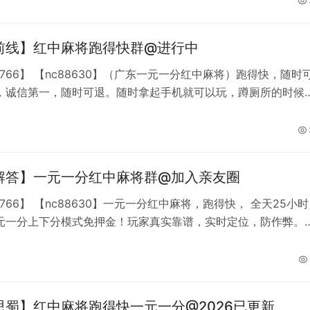
前线】红中麻将跑得快群@进行中
8766】 【nc88630】（广东一元一分红中麻将）跑得快，随时
，诚信第一，随时可退。随时拿起手机就可以玩，蹲厕所的时候
麻将，吃饭的时候你可以打麻将，坐车的时候你可以打麻将，躺
可以打麻将，随时随地，你想怎么玩怎么玩，群内小改改也多，
友，何乐而不为，快来找我吧，我一直都在，全网最低房费，八
，加不上微信就加QQ【493
解答】一元一分红中麻将群@加入亲友圈
8766】 【nc88630】一元一分红中麻将，跑得快， 全天25小时
元一分上下分模式免押金！玩家真实靠谱，实时定位，防作弊。
就加QQ【493842285】各位牌友的最佳选择。玩法多种，一
任选,全天二十四小时不熄火。
思蜀】红中麻将跑得快一元一分@2026已更新