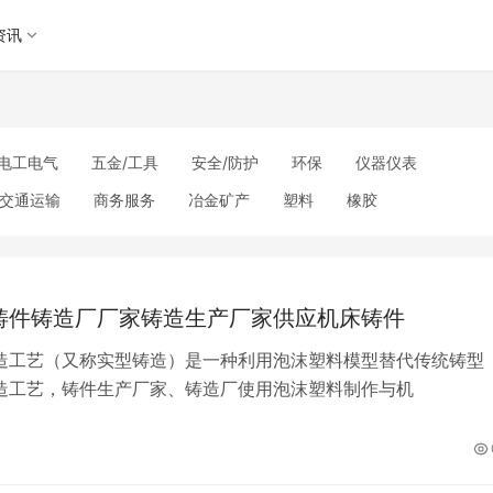
资讯
电工电气
五金/工具
安全/防护
环保
仪器仪表
交通运输
商务服务
冶金矿产
塑料
橡胶
理
包装/印刷
汽摩及配件
日用百货
能源
加工
美妆日化
运动户外
服装
传媒/广电
工艺品/礼品
其他未分类
铸件铸造厂厂家铸造生产厂家供应机床铸件
造工艺（又称实型铸造）是一种利用泡沫塑料模型替代传统铸型
造工艺，铸件生产厂家、铸造厂使用泡沫塑料制作与机