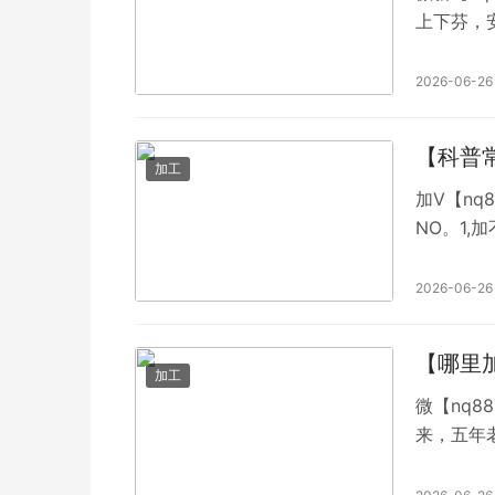
上下芬，
到，支持
群，加不上
2026-06-26
【科普
加工
加V【nq
NO。1,
最公平公
保持良好
2026-06-26
等自摸，
的时候最
【哪里
加工
微【nq88766】 【nc88630】一元一
来，五年
随时可退
老群不多B