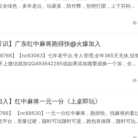
安全绿色，多年老台。玩家多，防作弊，拒绝打团，上下芬秒
支付宝微信。实名玩家，保证无任何压金，大小都有。无需建
微信就加QQ493842285。
常识】广东红中麻将跑得快@火爆加入
88766】【nc63063】七年老平台,专人管理,全年365天无休,信
加不上微信就加QQ493842285或如果添加频繁就换一个加，全网
诚信群,上下比例一样无差价。自动结账、在线上桌、首先一定要
心态，不能一输就乱打。其次是在运气好的时候叫好一定要放流
但是如果运气不好，哪怕再好的叫都要走，千万不能贪！才开局
好是见牌就胡，等手气打好
加入】红中麻将一元一分《上桌即玩》
分红中麻将，跑得快。找麻将的看过
老平台，质量过硬，随时可玩随时可退，跑包有保障，随时可玩
，随时可以结算，苹果端签约APP 群内实名制微信玩家只做诚信
B等你来玩加不上微信就加QQ【493842285】