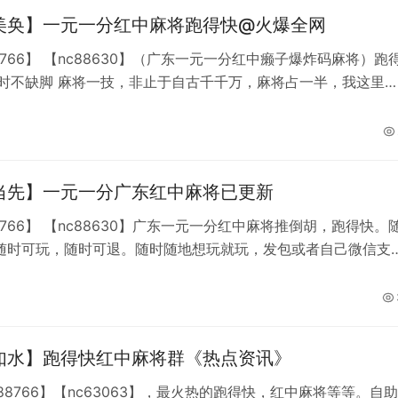
美奂】一元一分红中麻将跑得快@火爆全网
8766】 【nc88630】（广东一元一分红中癞子爆炸码麻将）跑
于自古千千万，麻将占一半，我这里有
麻将，和一元，两元跑得快等你来玩，想玩了随时可以来找我，
麻将五年，，结算发红包或者发收款码不用怕微信封号默往聊天
天不缺人等你来战加不上微信就加QQ【493842285】
当先】一元一分广东红中麻将已更新
8766】 【nc88630】广东一元一分红中麻将推倒胡，跑得快。
随时可玩，随时可退。随时随地想玩就玩，发包或者自己微信支
 通宵达旦不会打烊，一年四季不熄火 你有你的
我有我的麻将群，专人18小时管理，你的麻将馆可能会打烊，但
将群不会打烊加不上微信就加QQ【493842285】
如水】跑得快红中麻将群《热点资讯》
88766】【nc63063】，最火热的跑得快，红中麻将等等。自助