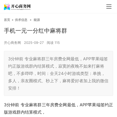
首页
»
供求信息
»
能源
手机一元一分红中麻将群
开心商务网
2025-09-27
阅读
115
3分钟前 专业麻将群三年房费全网最低，APP苹果端签
约正版游戏群内结算模式，寂寞的夜晚不如来打麻将
吧，不多哔哔，时间：全天24小时游戏类型：单挑，
多人，亲友圈模式、秒上下，麻将爱好者加上我的微信
安排！
3分钟前 专业麻将群三年房费全网最低，APP苹果端签约正
版游戏群内结算模式，