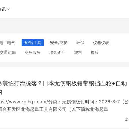
资讯
电工电气
五金/工具
安全/防护
环保
仪器仪表
交通运输
商务服务
冶金矿产
塑料
橡胶
理
包装/印刷
汽摩及配件
日用百货
能源
加工
美妆日化
运动户外
服装
传媒/广电
工艺品/礼品
其他未分类
吊装怕打滑脱落？日本无伤钢板钳带锁挡凸轮+自动
构
ps://www.zglhqz.com/分类：无伤钢板钳时间：2026-8-7【公
烟台开发区龙海起重工具有限公司（以下简称龙海起重