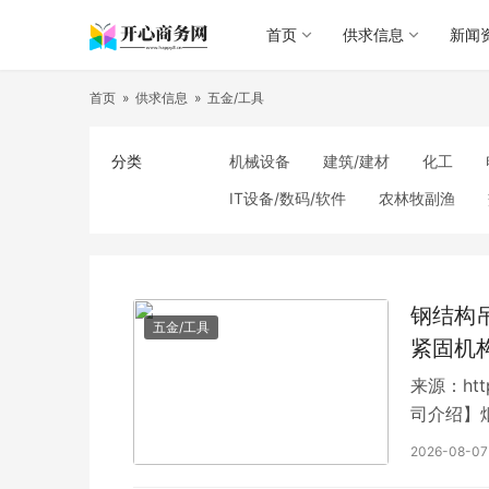
首页
供求信息
新闻
首页
»
供求信息
»
五金/工具
分类
机械设备
建筑/建材
化工
IT设备/数码/软件
农林牧副渔
食品饮料
电子元器件
医疗/护
照明
通信产品
家用电器
纺织/皮革
办公/文教
纸业
钢结构
五金/工具
紧固机
来源：htt
司介绍】
2026-08-07