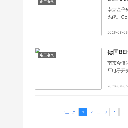
电工电气
南京金倍得
系统、Con
Conduct
Conduc
2026-08-05
Conduct
德国BE
电工电气
南京金倍得
压电子开关
2026-08-05
«上一页
1
2
…
3
4
5