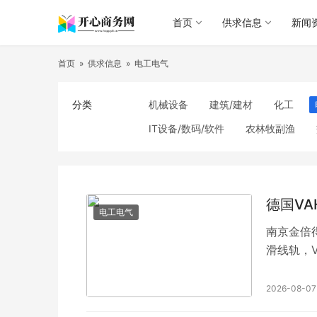
首页
供求信息
新闻
首页
»
供求信息
»
电工电气
分类
机械设备
建筑/建材
化工
IT设备/数码/软件
农林牧副渔
食品饮料
电子元器件
医疗/护
照明
通信产品
家用电器
纺织/皮革
办公/文教
纸业
德国VA
电工电气
南京金倍
滑线轨，V
2026-08-07