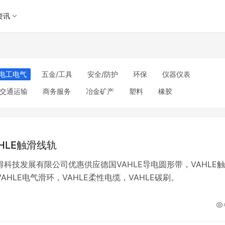
资讯
电工电气
五金/工具
安全/防护
环保
仪器仪表
交通运输
商务服务
冶金矿产
塑料
橡胶
理
包装/印刷
汽摩及配件
日用百货
能源
加工
美妆日化
运动户外
服装
传媒/广电
工艺品/礼品
其他未分类
HLE触滑线轨
得科技发展有限公司优惠供应德国VAHLE导电圆形带，VAHLE触
AHLE电气滑环，VAHLE柔性电缆，VAHLE碳刷。