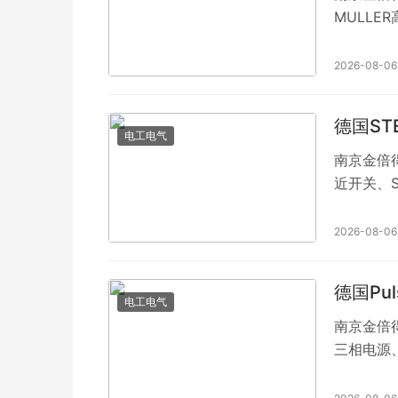
MULLE
断器、JE
JEAN M
2026-08-06
德国ST
电工电气
南京金倍得
近开关、S
STEUT
制元件、S
2026-08-06
德国Pu
电工电气
南京金倍得
三相电源、
余模块、P