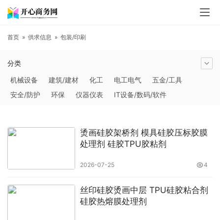
首页
»
供求信息
»
包装/印刷
分类
机械设备
建筑/建材
化工
电工电气
五金/工具
安全/防护
环保
仪器仪表
IT设备/数码/软件
农林牧副渔
交通运输
商务服务
冶金矿产
塑料
橡胶
食品饮料
电子元器件
医疗/护理
包装/印刷
烫画硅胶架桥剂 模具硅胶压标胶膜
汽摩及配件
日用百货
能源
加工
照明
通信产品
处理剂 硅胶TPU胶粘剂
家用电器
美妆日化
运动户外
服装
传媒/广电
2026-07-25
4
工艺品/礼品
纺织/皮革
办公/文教
纸业
其他未分类
丝印硅胶烫画中层 TPU硅胶粘合剂
硅胶热熔膜处理剂