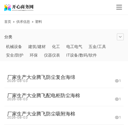
首页
»
供求信息
»
塑料
分类
机械设备
建筑/建材
化工
电工电气
五金/工具
安全/防护
环保
仪器仪表
IT设备/数码/软件
农林牧副渔
交通运输
商务服务
冶金矿产
塑料
橡胶
食品饮料
电子元器件
医疗/护理
包装/印刷
厂家生产大业腾飞防尘复合海绵
汽摩及配件
日用百货
能源
加工
照明
通信产品
2026-08-03
1
家用电器
美妆日化
运动户外
服装
传媒/广电
厂家生产大业腾飞配电柜防尘海棉
工艺品/礼品
纺织/皮革
办公/文教
纸业
其他未分类
2026-08-03
1
厂家生产大业腾飞防尘吸附海棉
2026-08-03
1